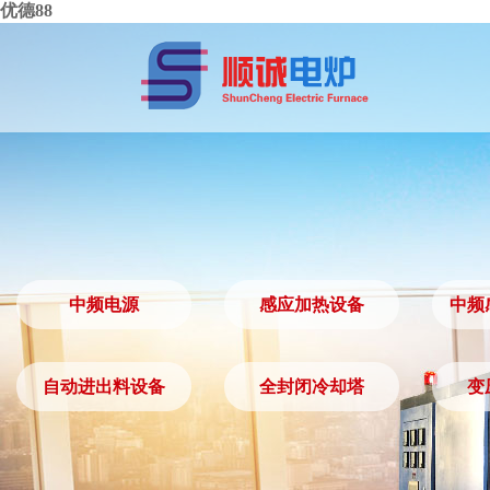
优德88
中频电源
感应加热设备
中频
中频电源
感应加热设备
自动进出料设备
全封闭冷却塔
变