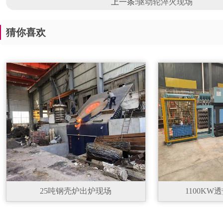
上一条:
驱动轮淬火现场
猜你喜欢
25吨钢壳炉出炉现场
1100K