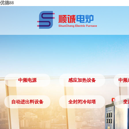
优德88
中频电源
感应加热设备
中频
中频电源
感应加热设备
自动进出料设备
全封闭冷却塔
变