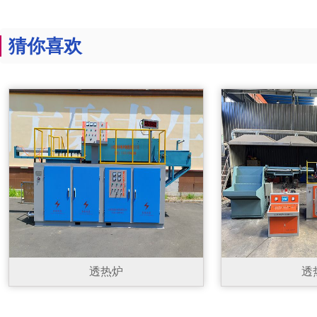
猜你喜欢
透热炉
透