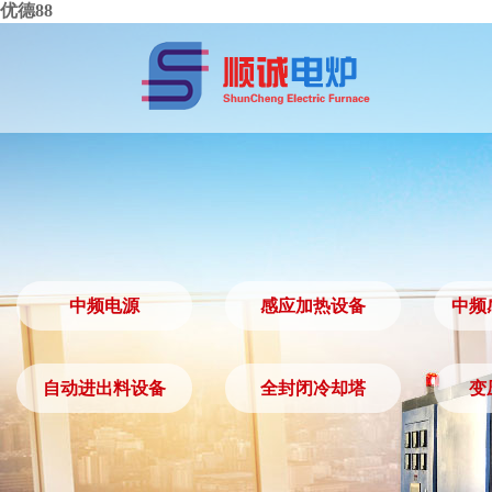
优德88
中频电源
感应加热设备
中频
中频电源
感应加热设备
自动进出料设备
全封闭冷却塔
变