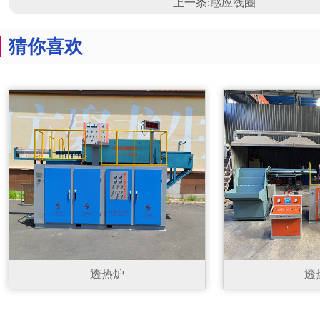
上一条:
感应线圈
猜你喜欢
透热炉
透