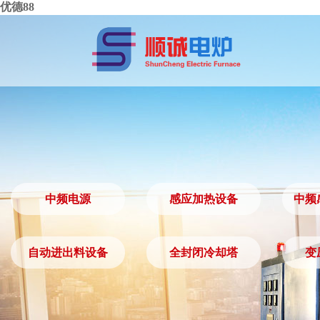
优德88
中频电源
感应加热设备
中频
中频电源
感应加热设备
自动进出料设备
全封闭冷却塔
变