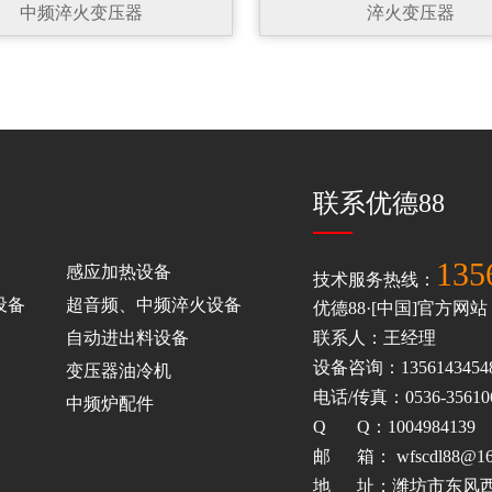
中频淬火变压器
淬火变压器
联系优德88
135
感应加热设备
技术服务热线：
设备
超音频、中频淬火设备
优德88·[中国]官方网
自动进出料设备
联系人：王经理
设备咨询：1356143454
变压器油冷机
电话/传真：0536-35610
中频炉配件
Q Q：1004984139
邮 箱： wfscdl88@16
地 址：潍坊市东风西街与