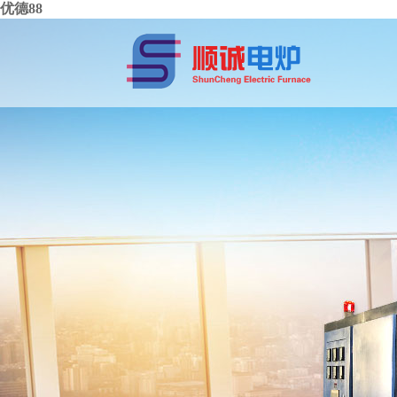
优德88
中频电源
感应加热