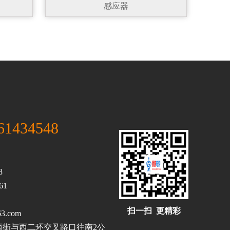
感应器
61434548
站
8
61
扫一扫 更精彩
3.com
西二环交叉路口往南2公